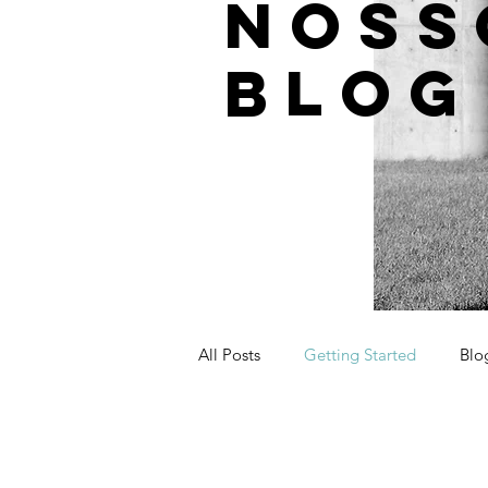
NOSS
BLOG
All Posts
Getting Started
Blo