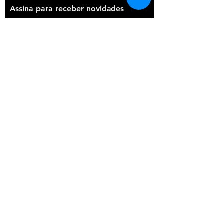
Assina para receber novidades
Participar
Uni & POSCA
Portugal ©2020
Todos os direitos Reservados
REYMON, LDA - Impasse à Av. José
Francisco Guerreiro nº 4
1675-076
Pontinha | Portugal
comercial@reymon.pt