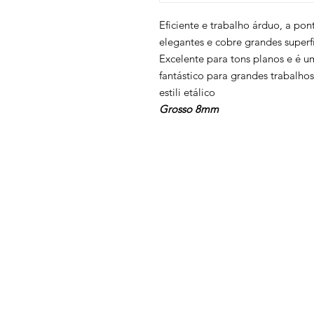
Eficiente e trabalho árduo, a po
elegantes e cobre grandes super
Excelente para tons planos e é u
fantástico para grandes trabalho
estili etálico
Grosso 8mm
Voltar ao topo
Contatos
Termos e condições
Política de privacidade