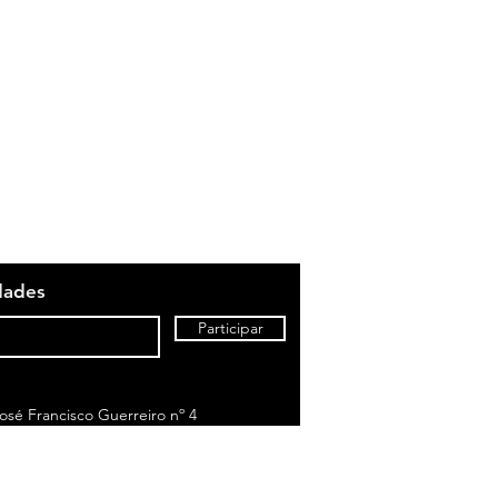
dades
Participar
sé Francisco Guerreiro nº 4
to de chamada para rede fixa nacional)
om o seu tarifário