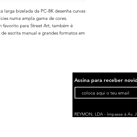
nta larga bizelada da PC-8K desenha curvas
fícies numa ampla gama de cores.
m favorito para Street Art, também é
s de escrita manual e grandes formatos em
Assina para receber novi
REYMON, LDA - Impasse à Av. Jo
1675-076 Pontinha | Portugal
comercial@reymon.pt
Telefone*: (+351) 214 788 710
(cus
*Custo da chamada pode variar de acordo c