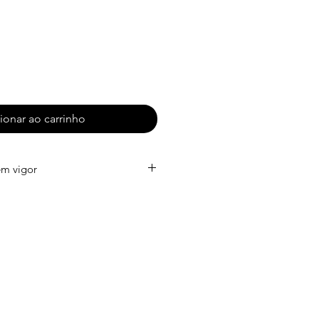
ionar ao carrinho
em vigor