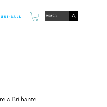
Uni-ball
elo Brilhante