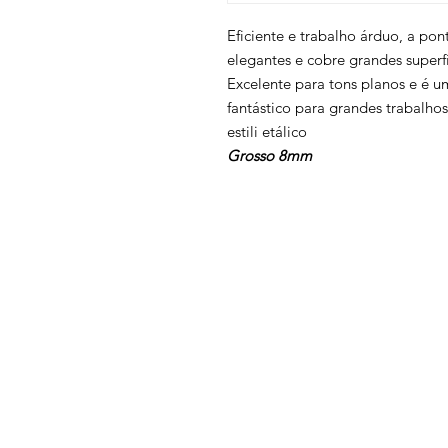
Eficiente e trabalho árduo, a po
elegantes e cobre grandes super
Excelente para tons planos e é u
fantástico para grandes trabalho
estili etálico
Grosso 8mm
Voltar ao topo
Contatos
Termos e condições
Política de privacidade