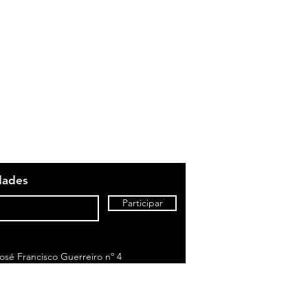
dades
Participar
sé Francisco Guerreiro nº 4
to de chamada para rede fixa nacional)
om o seu tarifário