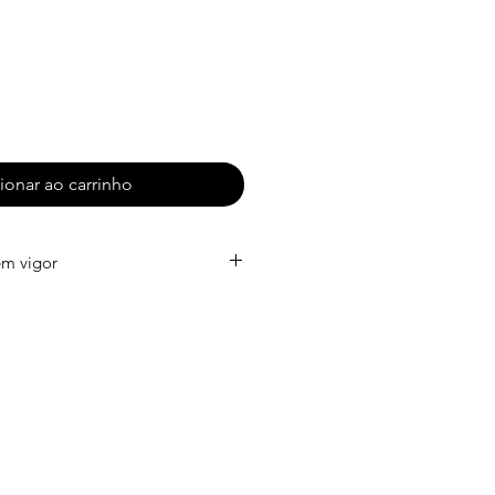
ionar ao carrinho
em vigor