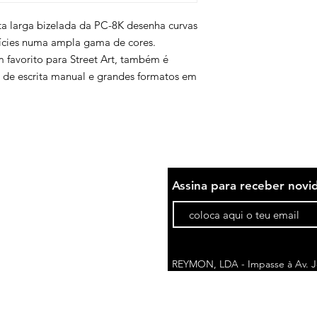
nta larga bizelada da PC-8K desenha curvas
fícies numa ampla gama de cores.
m favorito para Street Art, também é
s de escrita manual e grandes formatos em
Assina para receber novi
REYMON, LDA - Impasse à Av. Jo
1675-076 Pontinha | Portugal
comercial@reymon.pt
Telefone*: (+351) 214 788 710
(cus
*Custo da chamada pode variar de acordo c