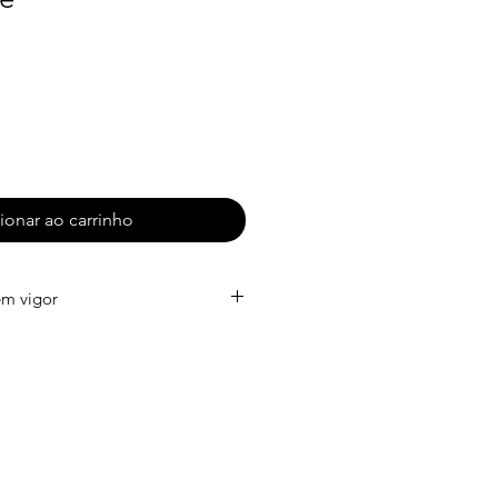
ionar ao carrinho
em vigor