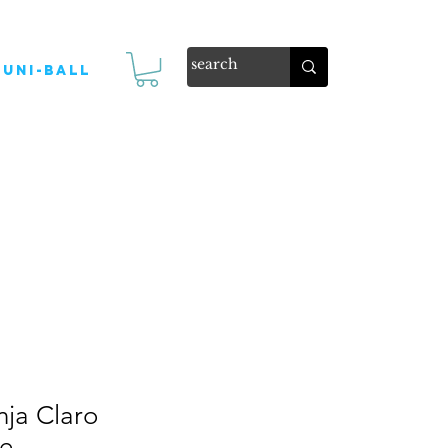
Uni-ball
nja Claro
te