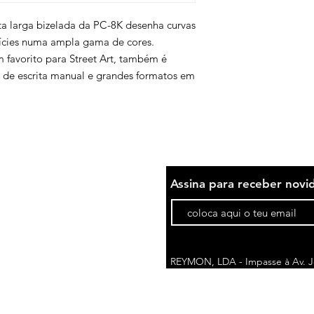
nta larga bizelada da PC-8K desenha curvas
fícies numa ampla gama de cores.
m favorito para Street Art, também é
s de escrita manual e grandes formatos em
Assina para receber novi
REYMON, LDA - Impasse à Av. Jo
1675-076 Pontinha | Portugal
comercial@reymon.pt
Telefone*: (+351) 214 788 710
(cus
*Custo da chamada pode variar de acordo c