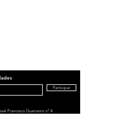
dades
Participar
sé Francisco Guerreiro nº 4
to de chamada para rede fixa nacional)
om o seu tarifário