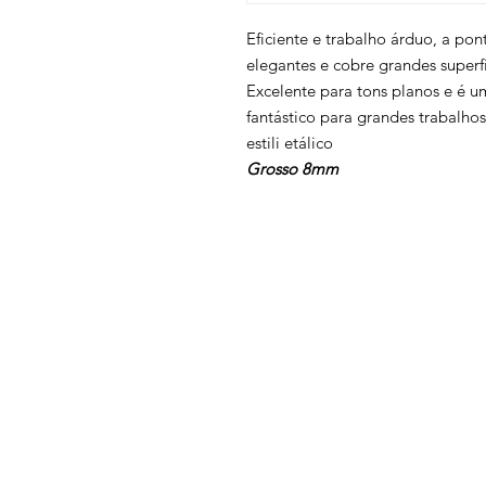
Eficiente e trabalho árduo, a po
elegantes e cobre grandes super
Excelente para tons planos e é u
fantástico para grandes trabalho
estili etálico
Grosso 8mm
Voltar ao topo
Contatos
Termos e condições
Política de privacidade