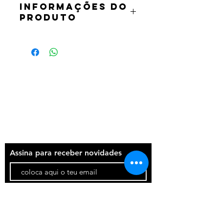
INFORMAÇÕES DO
PRODUTO
Caneta de traço fino à base de água
com um design inovador.
Ponta 0,3mm de cor preto
Termos e condições
Política de privacidade
Contatos
Assina para receber novidades
Participar