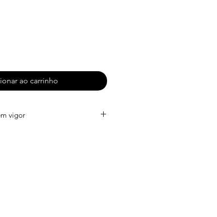
ionar ao carrinho
em vigor