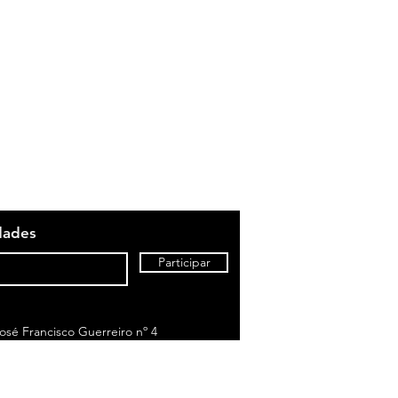
dades
Participar
sé Francisco Guerreiro nº 4
to de chamada para rede fixa nacional)
om o seu tarifário