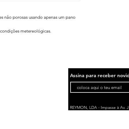
ies não porosas usando apenas um pano
s condições metereológicas.
Assina para receber novi
REYMON, LDA - Impasse à Av. Jo
1675-076 Pontinha | Portugal
comercial@reymon.pt
Telefone*: (+351) 214 788 710
(cus
*Custo da chamada pode variar de acordo c