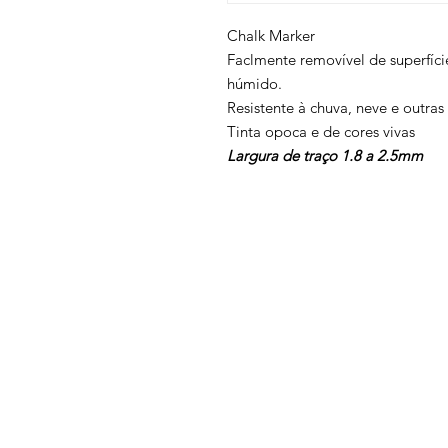
Chalk Marker
Faclmente removível de superfíc
húmido.
Resistente à chuva, neve e outra
Tinta opoca e de cores vivas
Largura de traço 1.8 a 2.5mm
Voltar ao topo
Contatos
Termos e condições
Política de privacidade