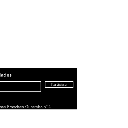
dades
Participar
sé Francisco Guerreiro nº 4
to de chamada para rede fixa nacional)
om o seu tarifário