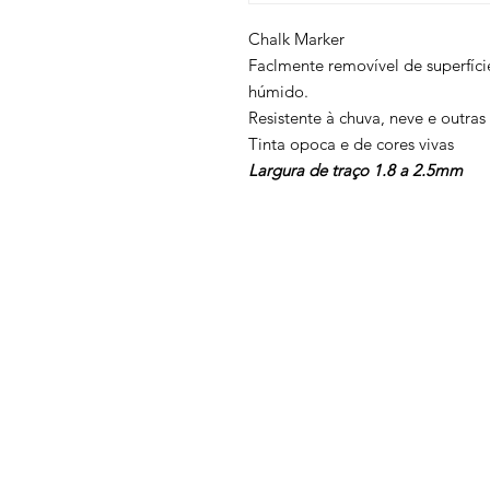
Chalk Marker
Faclmente removível de superfíc
húmido.
Resistente à chuva, neve e outra
Tinta opoca e de cores vivas
Largura de traço 1.8 a 2.5mm
Voltar ao topo
Contatos
Termos e condições
Política de privacidade