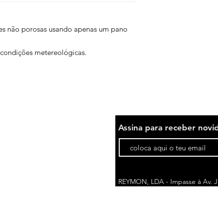
ies não porosas usando apenas um pano
s condições metereológicas.
Assina para receber novi
REYMON, LDA - Impasse à Av. Jo
1675-076 Pontinha | Portugal
comercial@reymon.pt
Telefone*: (+351) 214 788 710
(cus
*Custo da chamada pode variar de acordo c