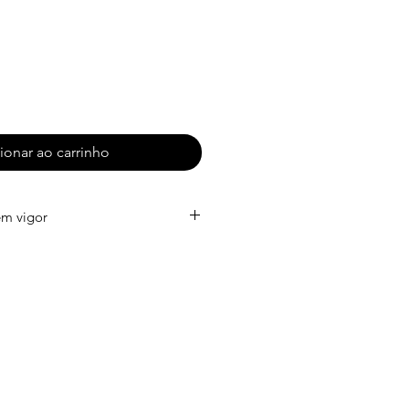
ionar ao carrinho
em vigor