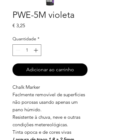
PWE-5M violeta
Preço
€ 3,25
Quantidade
*
Adicionar ao carrinho
Chalk Marker
Faclmente removível de superfícies
não porosas usando apenas um
pano húmido.
Resistente à chuva, neve e outras
condições metereológicas.
Tinta opoca e de cores vivas
Largura de traço 1.8 a 2.5mm