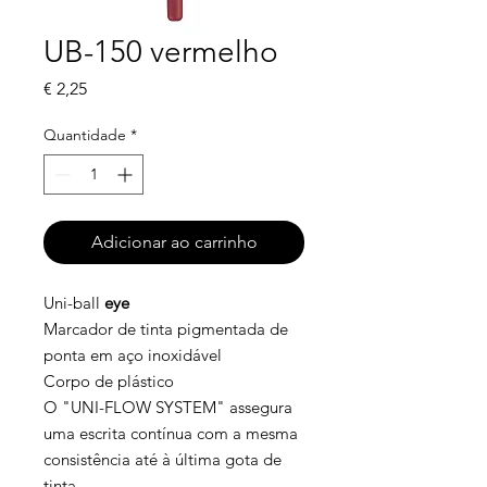
UB-150 vermelho
Preço
€ 2,25
Quantidade
*
Adicionar ao carrinho
Uni-ball
eye
Marcador de tinta pigmentada de
ponta em aço inoxidável
Corpo de plástico
O "UNI-FLOW SYSTEM" assegura
uma escrita contínua com a mesma
consistência até à última gota de
tinta