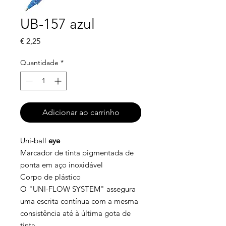
UB-157 azul
Preço
€ 2,25
Quantidade
*
Adicionar ao carrinho
Uni-ball
eye
Marcador de tinta pigmentada de
ponta em aço inoxidável
Corpo de plástico
O "UNI-FLOW SYSTEM" assegura
uma escrita contínua com a mesma
consistência até à última gota de
tinta