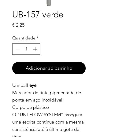
UB-157 verde
Preço
€ 2,25
Quantidade
*
Adicionar ao carrinho
Uni-ball
eye
Marcador de tinta pigmentada de
ponta em aço inoxidável
Corpo de plástico
O "UNI-FLOW SYSTEM" assegura
uma escrita contínua com a mesma
consistência até à última gota de
tinta