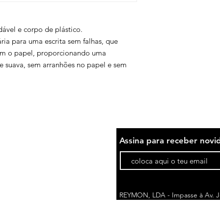
ável e corpo de plástico.
ria para uma escrita sem falhas, que
com o papel, proporcionando uma
e suava, sem arranhões no papel e sem
Assina para receber novi
REYMON, LDA - Impasse à Av. Jo
1675-076 Pontinha | Portugal
comercial@reymon.pt