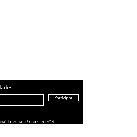
dades
Participar
sé Francisco Guerreiro nº 4