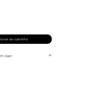
ionar ao carrinho
em vigor