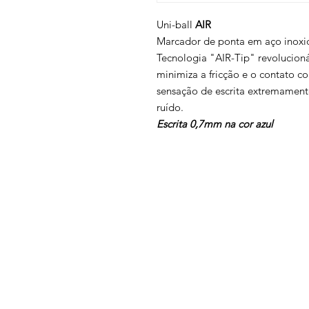
Uni-ball
AIR
Marcador de ponta em aço inoxid
Tecnologia "AIR-Tip" revolucioná
minimiza a fricção e o contato 
sensação de escrita extremament
ruído.
Escrita 0,7mm na cor azul
Voltar ao topo
Contatos
Termos e condições
Política de privacidade