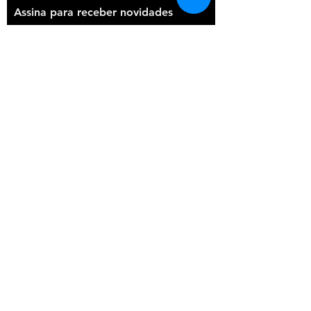
Assina para receber novidades
Participar
Uni & POSCA
Portugal ©2020
Todos os direitos Reservados
REYMON, LDA - Impasse à Av. José
Francisco Guerreiro nº 4
1675-076
Pontinha | Portugal
comercial@reymon.pt