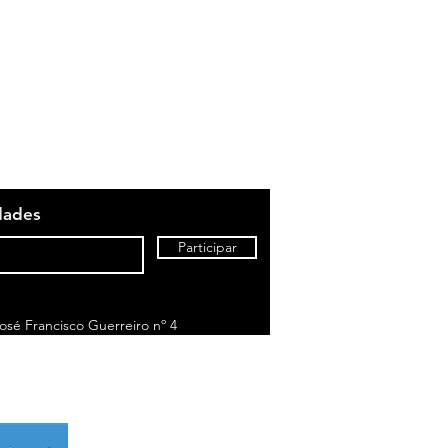
dades
Participar
sé Francisco Guerreiro nº 4
to de chamada para rede fixa nacional)
om o seu tarifário