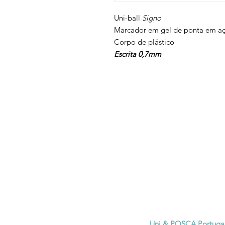
Uni-ball
Signo
Marcador em gel de ponta em aç
Corpo de plástico
Escrita 0,7mm
Voltar ao topo
Contatos
Termos e condições
Política de privacidade
Uni & POSCA Portuga