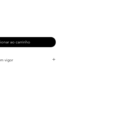
ionar ao carrinho
em vigor