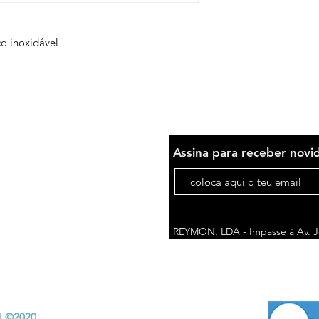
o inoxidável
Assina para receber novi
REYMON, LDA - Impasse à Av. Jo
1675-076 Pontinha | Portugal
comercial@reymon.pt
Telefone*: (+351) 214 788 710
(cus
*Custo da chamada pode variar de acordo c
l ©2020