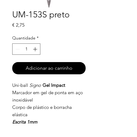
UM-153S preto
Preço
€ 2,75
Quantidade
*
Adicionar ao carrinho
Uni-ball
Signo
Gel Impact
Marcador em gel de ponta em aço
inoxidável
Corpo de plástico e borracha
elástica
Escrita 1mm